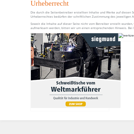
Urheberrecht
Die durch die Seitenbetreiber erstellten Inhalte und Werke auf diesen 
Urheberrechtes bedürfen der schriftlichen Zustimmung des jeweiligen Au
Soweit die Inhalte auf dieser Seite nicht vom Betreiber erstellt wurde
aufmerksam werden, bitten wir um einen entsprechenden Hinweis. Bei 