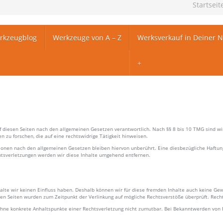
Startseit
rkzeugblog
Werkzeuge von A – Z
Werksverkauf in Deiner 
f diesen Seiten nach den allgemeinen Gesetzen verantwortlich. Nach §§ 8 bis 10 TMG sind wir 
zu forschen, die auf eine rechtswidrige Tätigkeit hinweisen.
ionen nach den allgemeinen Gesetzen bleiben hiervon unberührt. Eine diesbezügliche Haftung
tsverletzungen werden wir diese Inhalte umgehend entfernen.
halte wir keinen Einfluss haben. Deshalb können wir für diese fremden Inhalte auch keine Gew
nkten Seiten wurden zum Zeitpunkt der Verlinkung auf mögliche Rechtsverstöße überprüft. Rech
h ohne konkrete Anhaltspunkte einer Rechtsverletzung nicht zumutbar. Bei Bekanntwerden von