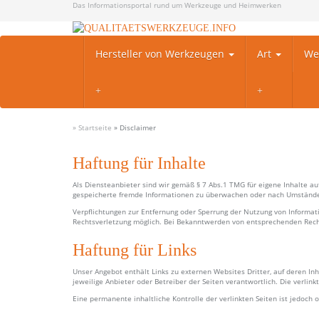
Skip
Das Informationsportal rund um Werkzeuge und Heimwerken
to
main
content
Hersteller von Werkzeugen
Art
We
» Startseite
»
Disclaimer
Haftung für Inhalte
Als Diensteanbieter sind wir gemäß § 7 Abs.1 TMG für eigene Inhalte au
gespeicherte fremde Informationen zu überwachen oder nach Umständen 
Verpflichtungen zur Entfernung oder Sperrung der Nutzung von Informat
Rechtsverletzung möglich. Bei Bekanntwerden von entsprechenden Rech
Haftung für Links
Unser Angebot enthält Links zu externen Websites Dritter, auf deren In
jeweilige Anbieter oder Betreiber der Seiten verantwortlich. Die verli
Eine permanente inhaltliche Kontrolle der verlinkten Seiten ist jedoc