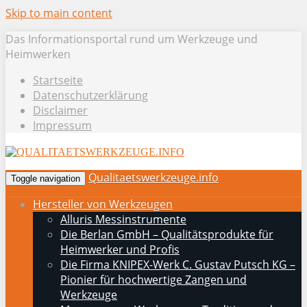
Skip to main content
Das Informationsportal rund um Werkzeuge und
Heimwerken
Startseite
Datenschutzerklärung
Disclaimer
Impressum
Qualitaetswerkzeuge.info
Toggle navigation
Hersteller von Werkzeugen
Alluris Messinstrumente
Die Berlan GmbH – Qualitätsprodukte für
Heimwerker und Profis
Die Firma KNIPEX-Werk C. Gustav Putsch KG –
Pionier für hochwertige Zangen und
Werkzeuge