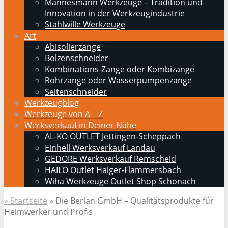
Mannesmann Werkzeuge – Tradition und
Innovation in der Werkzeugindustrie
Stahlwille Werkzeuge
Art
Abisolierzange
Bolzenschneider
Kombinations-Zange oder Kombizange
Rohrzange oder Wasserpumpenzange
Seitenschneider
Werkzeugblog
Werkzeuge von A – Z
Werksverkauf in Deiner Nähe
AL-KO OUTLET Jettingen-Scheppach
Einhell Werksverkauf Landau
GEDORE Werksverkauf Remscheid
HAILO Outlet Haiger-Flammersbach
Wiha Werkzeuge Outlet Shop Schonach
» Startseite
»
Die Berlan GmbH – Qualitätsprodukte für
Heimwerker und Profis