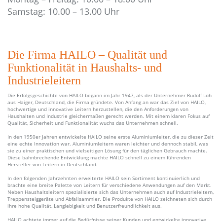
Samstag: 10.00 – 13.00 Uhr
Die Firma HAILO – Qualität und
Funktionalität in Haushalts- und
Industrieleitern
Die Erfolgsgeschichte von HAILO begann im Jahr 1947, als der Unternehmer Rudolf Loh
aus Haiger, Deutschland, die Firma gründete. Von Anfang an war das Ziel von HAILO,
hochwertige und innovative Leitern herzustellen, die den Anforderungen von
Haushalten und Industrie gleichermaßen gerecht werden. Mit einem klaren Fokus auf
Qualität, Sicherheit und Funktionalität wuchs das Unternehmen schnell.
In den 1950er Jahren entwickelte HAILO seine erste Aluminiumleiter, die zu dieser Zeit
eine echte Innovation war. Aluminiumleitern waren leichter und dennoch stabil, was
sie zu einer praktischen und vielseitigen Lösung für den täglichen Gebrauch machte.
Diese bahnbrechende Entwicklung machte HAILO schnell zu einem führenden
Hersteller von Leitern in Deutschland.
In den folgenden Jahrzehnten erweiterte HAILO sein Sortiment kontinuierlich und
brachte eine breite Palette von Leitern für verschiedene Anwendungen auf den Markt.
Neben Haushaltsleitern spezialisierte sich das Unternehmen auch auf Industrieleitern,
Treppensteiggeräte und Abfallsammler. Die Produkte von HAILO zeichneten sich durch
ihre hohe Qualität, Langlebigkeit und Benutzerfreundlichkeit aus.
HAILO achtete immer auf die Bedürfnisse seiner Kunden und entwickelte innovative