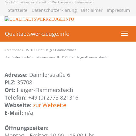
Skip
Das Informationsportal rund um Werkzeuge und Heimwerken
to
Startseite
Datenschutzerklärung
Disclaimer
Impressum
main
content
Qualitaetswerkzeuge.info
Toggl
navig
» Startseite
»
HAILO Outlet Haiger-Flammersbach
Hier findest du Informationen zum HAILO Outlet Haiger-Flammersbach:
Adresse:
Daimlerstraße 6
PLZ:
35708
Ort:
Haiger-Flammersbach
Telefon:
+49 (0) 2773 821316
Webseite:
zur Webseite
E-Mail:
n/a
Öffnungszeiten:
Montag – Freitag: 10.00 – 18.00 Uhr