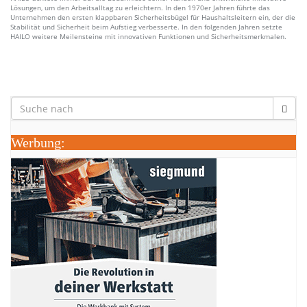
Lösungen, um den Arbeitsalltag zu erleichtern. In den 1970er Jahren führte das
Unternehmen den ersten klappbaren Sicherheitsbügel für Haushaltsleitern ein, der die
Stabilität und Sicherheit beim Aufstieg verbesserte. In den folgenden Jahren setzte
HAILO weitere Meilensteine mit innovativen Funktionen und Sicherheitsmerkmalen.
Werbung: