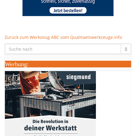
Zurück zum Werkzeug ABC vom Qualitaetswerkzeuge.info
Werbung: