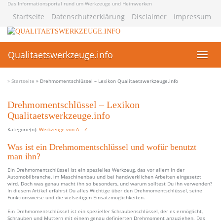
Skip
Das Informationsportal rund um Werkzeuge und Heimwerken
to
Startseite
Datenschutzerklärung
Disclaimer
Impressum
main
content
Qualitaetswerkzeuge.info
Toggl
navig
» Startseite
»
Drehmomentschlüssel – Lexikon Qualitaetswerkzeuge.info
Drehmomentschlüssel – Lexikon
Qualitaetswerkzeuge.info
Kategorie(n):
Werkzeuge von A – Z
Was ist ein Drehmomentschlüssel und wofür benutzt
man ihn?
Ein Drehmomentschlüssel ist ein spezielles Werkzeug, das vor allem in der
Automobilbranche, im Maschinenbau und bei handwerklichen Arbeiten eingesetzt
wird. Doch was genau macht ihn so besonders, und warum solltest Du ihn verwenden?
In diesem Artikel erfährst Du alles Wichtige über den Drehmomentschlüssel, seine
Funktionsweise und die vielseitigen Einsatzmöglichkeiten.
Ein Drehmomentschlüssel ist ein spezieller Schraubenschlüssel, der es ermöglicht,
Schrauben und Muttern mit einem genau definierten Drehmoment anzuziehen. Das