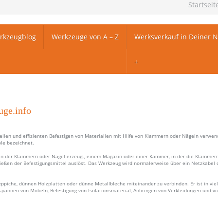
Startseit
rkzeugblog
Werkzeuge von A – Z
Werksverkauf in Deiner 
uge.info
nellen und effizienten Befestigen von Materialien mit Hilfe von Klammern oder Nägeln verwen
ole bezeichnet.
men der Klammern oder Nägel erzeugt, einem Magazin oder einer Kammer, in der die Klammer
eßen der Befestigungsmittel auslöst. Das Werkzeug wird normalerweise über ein Netzkabel 
Teppiche, dünnen Holzplatten oder dünne Metallbleche miteinander zu verbinden. Er ist in vie
Bespannen von Möbeln, Befestigung von Isolationsmaterial, Anbringen von Verkleidungen und vi