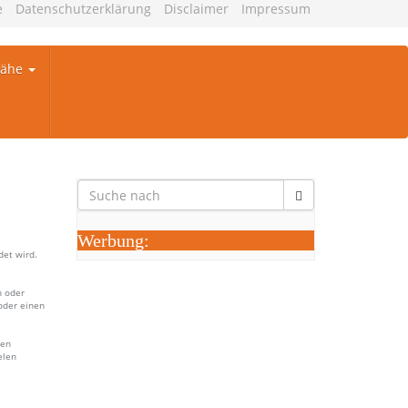
e
Datenschutzerklärung
Disclaimer
Impressum
Nähe
Werbung:
det wird.
n oder
oder einen
len
elen