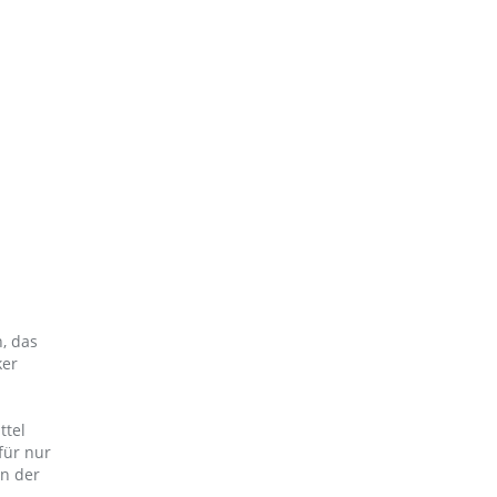
, das
ker
ttel
für nur
en der