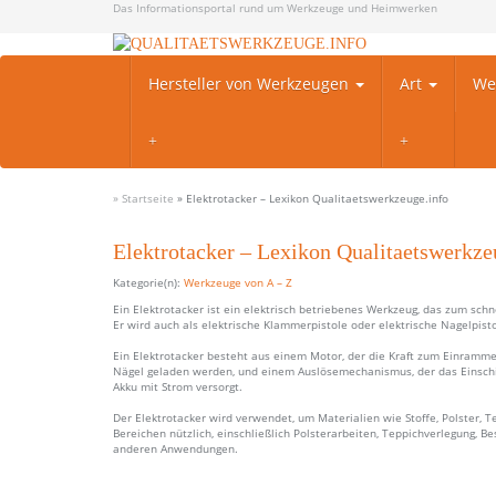
Skip
Das Informationsportal rund um Werkzeuge und Heimwerken
to
main
content
Hersteller von Werkzeugen
Art
We
» Startseite
»
Elektrotacker – Lexikon Qualitaetswerkzeuge.info
Elektrotacker – Lexikon Qualitaetswerkze
Kategorie(n):
Werkzeuge von A – Z
Ein Elektrotacker ist ein elektrisch betriebenes Werkzeug, das zum sch
Er wird auch als elektrische Klammerpistole oder elektrische Nagelpist
Ein Elektrotacker besteht aus einem Motor, der die Kraft zum Einram
Nägel geladen werden, und einem Auslösemechanismus, der das Einschi
Akku mit Strom versorgt.
Der Elektrotacker wird verwendet, um Materialien wie Stoffe, Polster, 
Bereichen nützlich, einschließlich Polsterarbeiten, Teppichverlegung, 
anderen Anwendungen.