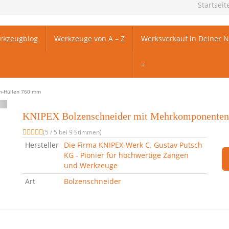
Startseit
rkzeugblog
Werkzeuge von A – Z
Werksverkauf in Deiner 
n-Hüllen 760 mm
KNIPEX Bolzenschneider mit Mehrkomponenten
(5 / 5 bei 9 Stimmen)
Hersteller
Die Firma KNIPEX-Werk C. Gustav Putsch
KG - Pionier für hochwertige Zangen
und Werkzeuge
Art
Bolzenschneider