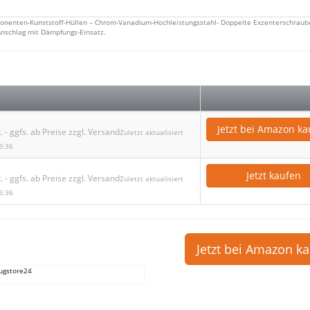
mponenten-Kunststoff-Hüllen – Chrom-Vanadium-Hochleistungsstahl- Doppelte Exzenterschrau
nschlag mit Dämpfungs-Einsatz.
Jetzt bei Amazon ka
. - ggfs. ab Preise zzgl. Versand
Zuletzt aktualisiert
3:36
Jetzt kaufen
. - ggfs. ab Preise zzgl. Versand
Zuletzt aktualisiert
3:36
Jetzt bei Amazon k