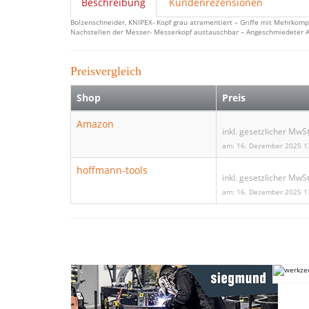
Beschreibung
Kundenrezensionen
Bolzenschneider, KNIPEX- Kopf grau atramentiert – Griffe mit Mehrko
Nachstellen der Messer- Messerkopf austauschbar – Angeschmiedeter A
Preisvergleich
Shop
Preis
Amazon
inkl. gesetzlicher MwSt
am: 16. Dezember 2025 1
hoffmann-tools
inkl. gesetzlicher MwSt
am: 16. Dezember 2025 1