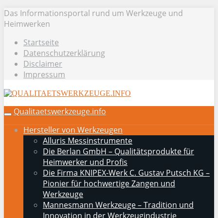
Skip
Das Informationsportal rund um Werkzeuge und
to
Heimwerken
main
Startseite
content
Datenschutzerklärung
Disclaimer
Impressum
Qualitaetswerkzeuge.info
Toggle
navigation
Hersteller von Werkzeugen
Alluris Messinstrumente
Die Berlan GmbH – Qualitätsprodukte für
Heimwerker und Profis
Die Firma KNIPEX-Werk C. Gustav Putsch KG –
Pionier für hochwertige Zangen und
Werkzeuge
Mannesmann Werkzeuge – Tradition und
Innovation in der Werkzeugindustrie