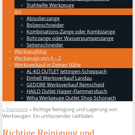
Stahlwille Werkzeuge
Art
Abisolierzange
Bolzenschneider
Kombinations-Zange oder Kombizange
Rohrzange oder Wasserpumpenzange
Seitenschneider
Werkzeugblog
Werkzeuge von A – Z
Werksverkauf in Deiner Nähe
AL-KO OUTLET Jettingen-Scheppach
Einhell Werksverkauf Landau
GEDORE Werksverkauf Remscheid
HAILO Outlet Haiger-Flammersbach
Wiha Werkzeuge Outlet Shop Schonach
» Startseite
»
Richtige Reinigung und Lagerung von
Werkzeugen: Ein umfassender Leitfaden
Richtige Reinigung und